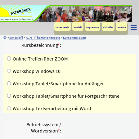
≡
Unser Verein
Kontakt
Impressum
Aktuelles
Termine
>
Senec@fé
>
Kurs- /Themenangebote
>
Kursanmeldung
Kursbezeichnung
*
:
Online-Treffen über ZOOM
Workshop Windows 10
Workshop Tablet/Smartphone für Anfänger
Workshop Tablet/Smartphone für Fortgeschrittene
Workshop Textverarbeitung mit Word
Betriebssystem /
Wordversion
*
: