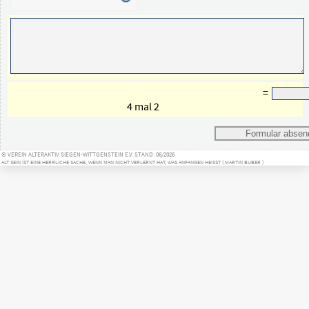
 = 
							4 mal 2						
© VEREIN ALTERAKTIV SIEGEN-WITTGENSTEIN E.V. STAND: 06/2026
ALT SEIN IST EINE HERRLICHE SACHE, WENN MAN NICHT VERLERNT HAT, WAS ANFANGEN HEISST ( MARTIN BUBER )