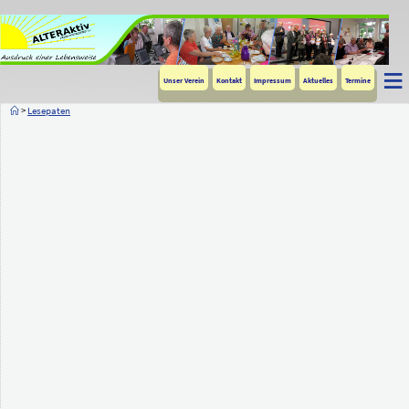
≡
Unser Verein
Kontakt
Impressum
Aktuelles
Termine
>
Lesepaten