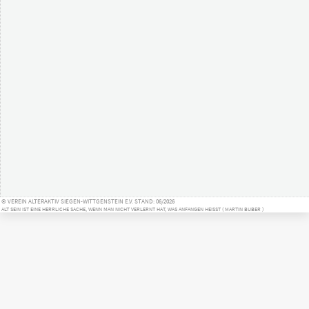
© VEREIN ALTERAKTIV SIEGEN-WITTGENSTEIN E.V. STAND: 06/2026
ALT SEIN IST EINE HERRLICHE SACHE, WENN MAN NICHT VERLERNT HAT, WAS ANFANGEN HEISST ( MARTIN BUBER )